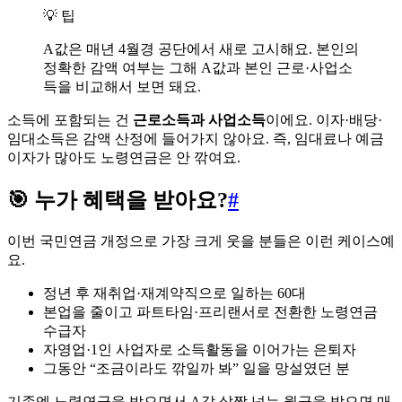
💡 팁
A값은 매년 4월경 공단에서 새로 고시해요. 본인의
정확한 감액 여부는 그해 A값과 본인 근로·사업소
득을 비교해서 보면 돼요.
소득에 포함되는 건
근로소득과 사업소득
이에요. 이자·배당·
임대소득은 감액 산정에 들어가지 않아요. 즉, 임대료나 예금
이자가 많아도 노령연금은 안 깎여요.
🎯 누가 혜택을 받아요?
#
이번 국민연금 개정으로 가장 크게 웃을 분들은 이런 케이스예
요.
정년 후 재취업·재계약직으로 일하는 60대
본업을 줄이고 파트타임·프리랜서로 전환한 노령연금
수급자
자영업·1인 사업자로 소득활동을 이어가는 은퇴자
그동안 “조금이라도 깎일까 봐” 일을 망설였던 분
기존엔 노령연금을 받으면서 A값 살짝 넘는 월급을 받으면 매