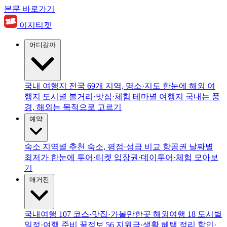
본문 바로가기
이지티켓
어디갈까
국내 여행지
전국 69개 지역, 명소·지도 한눈에
해외 여
행지
도시별 볼거리·맛집·체험
테마별 여행지
국내는 풍
경, 해외는 목적으로 고르기
예약
숙소
지역별 추천 숙소, 평점·성급 비교
항공권
날짜별
최저가 한눈에
투어·티켓
입장권·데이투어·체험 모아보
기
매거진
국내여행
107
코스·맛집·가볼만한곳
해외여행
18
도시별
일정·여행 준비
꿀정보
56
지원금·생활 혜택 정리
할인·