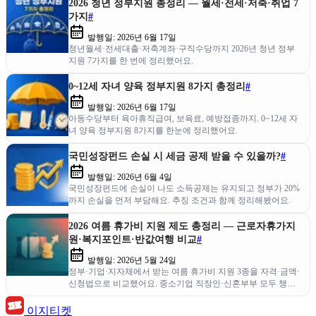
2026 청년 정부지원 총정리 — 월세·전세·저축·취업 7
가지
#
발행일:
2026년 6월 17일
청년월세·전세대출·저축계좌·구직수당까지 2026년 청년 정부
지원 7가지를 한 번에 정리했어요.
0~12세 자녀 양육 정부지원 8가지 총정리
#
발행일:
2026년 6월 17일
아동수당부터 육아휴직급여, 보육료, 예방접종까지. 0~12세 자
녀 양육 정부지원 8가지를 한눈에 정리했어요.
국민성장펀드 손실 시 세금 공제 받을 수 있을까?
#
발행일:
2026년 6월 4일
국민성장펀드에 손실이 나도 소득공제는 유지되고 정부가 20%
까지 손실을 먼저 부담해요. 추징 조건과 함께 정리해봤어요.
2026 여름 휴가비 지원 제도 총정리 — 근로자휴가지
원·복지포인트·반값여행 비교
#
발행일:
2026년 5월 24일
정부·기업·지자체에서 받는 여름 휴가비 지원 3종을 자격·금액·
신청법으로 비교했어요. 중소기업 직장인·신혼부부 모두 챙겨
가세요.
이지티켓