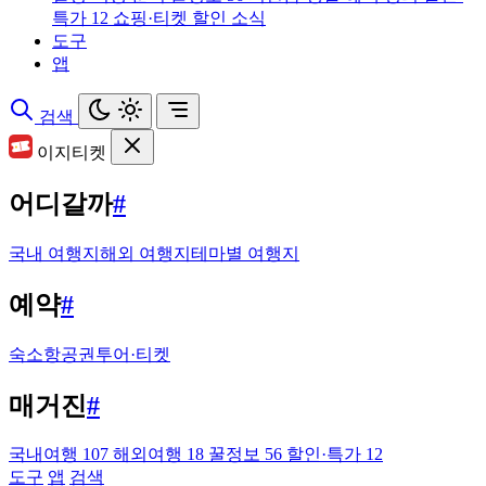
특가
12
쇼핑·티켓 할인 소식
도구
앱
검색
이지티켓
어디갈까
#
국내 여행지
해외 여행지
테마별 여행지
예약
#
숙소
항공권
투어·티켓
매거진
#
국내여행
107
해외여행
18
꿀정보
56
할인·특가
12
도구
앱
검색