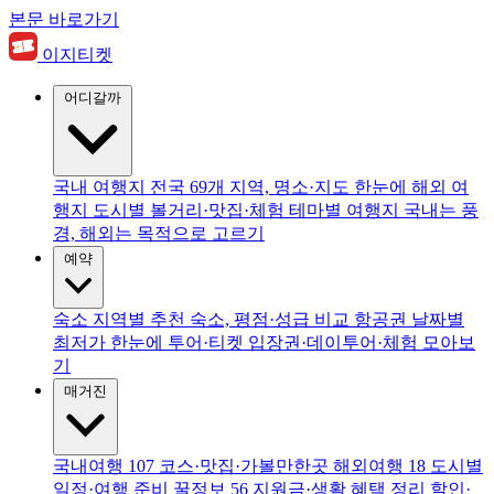
본문 바로가기
이지티켓
어디갈까
국내 여행지
전국 69개 지역, 명소·지도 한눈에
해외 여
행지
도시별 볼거리·맛집·체험
테마별 여행지
국내는 풍
경, 해외는 목적으로 고르기
예약
숙소
지역별 추천 숙소, 평점·성급 비교
항공권
날짜별
최저가 한눈에
투어·티켓
입장권·데이투어·체험 모아보
기
매거진
국내여행
107
코스·맛집·가볼만한곳
해외여행
18
도시별
일정·여행 준비
꿀정보
56
지원금·생활 혜택 정리
할인·