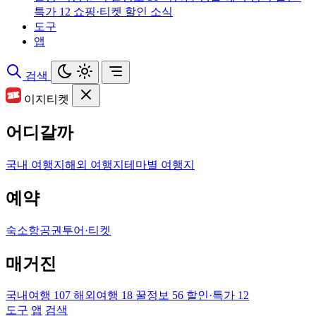
특가
12
쇼핑·티켓 할인 소식
도구
앱
검색
이지티켓
어디갈까
국내 여행지
해외 여행지
테마별 여행지
예약
숙소
항공권
투어·티켓
매거진
국내여행
107
해외여행
18
꿀정보
56
할인·특가
12
도구
앱
검색