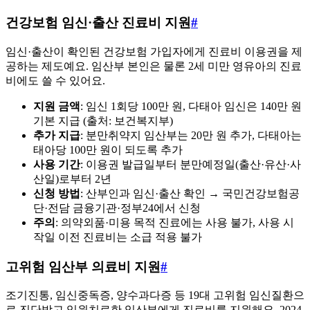
건강보험 임신·출산 진료비 지원
#
임신·출산이 확인된 건강보험 가입자에게 진료비 이용권을 제
공하는 제도예요. 임산부 본인은 물론 2세 미만 영유아의 진료
비에도 쓸 수 있어요.
지원 금액
: 임신 1회당 100만 원, 다태아 임신은 140만 원
기본 지급 (출처: 보건복지부)
추가 지급
: 분만취약지 임산부는 20만 원 추가, 다태아는
태아당 100만 원이 되도록 추가
사용 기간
: 이용권 발급일부터 분만예정일(출산·유산·사
산일)로부터 2년
신청 방법
: 산부인과 임신·출산 확인 → 국민건강보험공
단·전담 금융기관·정부24에서 신청
주의
: 의약외품·미용 목적 진료에는 사용 불가, 사용 시
작일 이전 진료비는 소급 적용 불가
고위험 임산부 의료비 지원
#
조기진통, 임신중독증, 양수과다증 등 19대 고위험 임신질환으
로 진단받고 입원치료한 임산부에게 진료비를 지원해요. 2024