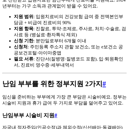
년부터는 가구 소득과 관계없이 받을 수 있어요.
지원 범위
: 입원치료비의 건강보험 급여 중 전액본인부
담금 + 비급여 진료비의 90%
지원 항목
: 진찰료, 투약·조제료, 주사료, 처치·수술료, 검
사료 등 (병실료·환자특식 제외)
신청 기한
: 분만일로부터 6개월 이내
신청처
: 주민등록 주소지 관할 보건소, 또는 e보건소 공
공보건포털·아이마중앱
필요 서류
: 진단서(질병명·질병코드 포함), 입·퇴원확인
서, 진료비 영수증·세부내역서
난임 부부를 위한 정부지원 2가지
#
임신을 준비하는 부부에게 가장 큰 부담은 시술비예요. 정부는
시술비 지원과 휴가 급여 두 가지로 부담을 덜어주고 있어요.
난임부부 시술비 지원
#
자궁내 정자주입(인공수정)과 체외수정(신선배아·동결배아)