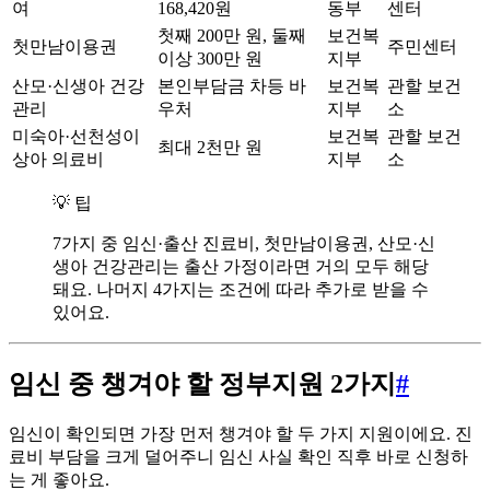
여
168,420원
동부
센터
첫째 200만 원, 둘째
보건복
첫만남이용권
주민센터
이상 300만 원
지부
산모·신생아 건강
본인부담금 차등 바
보건복
관할 보건
관리
우처
지부
소
미숙아·선천성이
보건복
관할 보건
최대 2천만 원
상아 의료비
지부
소
💡 팁
7가지 중 임신·출산 진료비, 첫만남이용권, 산모·신
생아 건강관리는 출산 가정이라면 거의 모두 해당
돼요. 나머지 4가지는 조건에 따라 추가로 받을 수
있어요.
임신 중 챙겨야 할 정부지원 2가지
#
임신이 확인되면 가장 먼저 챙겨야 할 두 가지 지원이에요. 진
료비 부담을 크게 덜어주니 임신 사실 확인 직후 바로 신청하
는 게 좋아요.