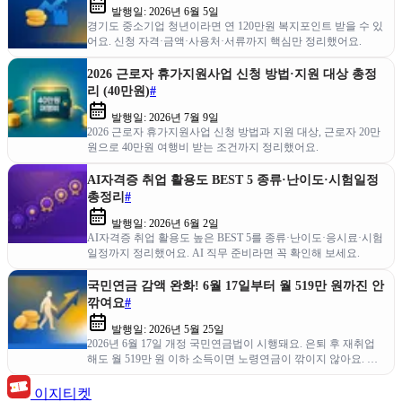
발행일:
2026년 6월 5일
경기도 중소기업 청년이라면 연 120만원 복지포인트 받을 수 있
어요. 신청 자격·금액·사용처·서류까지 핵심만 정리했어요.
2026 근로자 휴가지원사업 신청 방법·지원 대상 총정
리 (40만원)
#
발행일:
2026년 7월 9일
2026 근로자 휴가지원사업 신청 방법과 지원 대상, 근로자 20만
원으로 40만원 여행비 받는 조건까지 정리했어요.
AI자격증 취업 활용도 BEST 5 종류·난이도·시험일정
총정리
#
발행일:
2026년 6월 2일
AI자격증 취업 활용도 높은 BEST 5를 종류·난이도·응시료·시험
일정까지 정리했어요. AI 직무 준비라면 꼭 확인해 보세요.
국민연금 감액 완화! 6월 17일부터 월 519만 원까진 안
깎여요
#
발행일:
2026년 5월 25일
2026년 6월 17일 개정 국민연금법이 시행돼요. 은퇴 후 재취업
해도 월 519만 원 이하 소득이면 노령연금이 깎이지 않아요. 달
라진 감액 기준을 한눈에 정리해 봤어요.
이지티켓