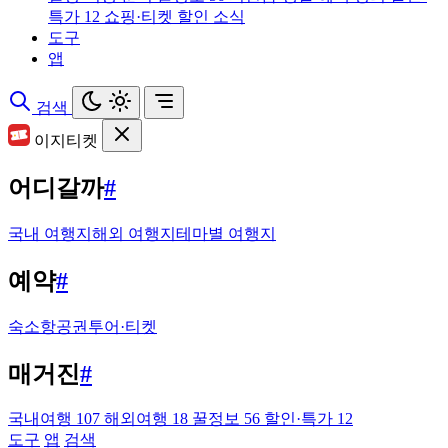
특가
12
쇼핑·티켓 할인 소식
도구
앱
검색
이지티켓
어디갈까
#
국내 여행지
해외 여행지
테마별 여행지
예약
#
숙소
항공권
투어·티켓
매거진
#
국내여행
107
해외여행
18
꿀정보
56
할인·특가
12
도구
앱
검색