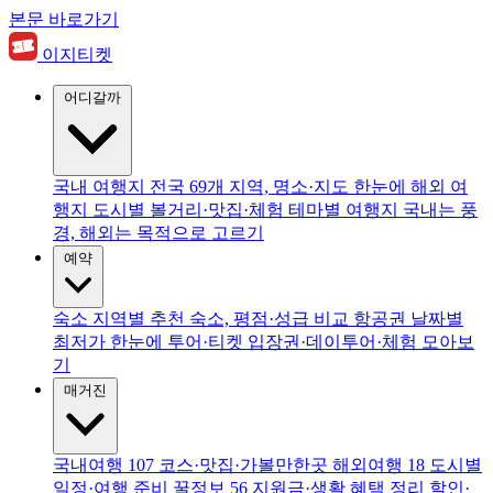
본문 바로가기
이지티켓
어디갈까
국내 여행지
전국 69개 지역, 명소·지도 한눈에
해외 여
행지
도시별 볼거리·맛집·체험
테마별 여행지
국내는 풍
경, 해외는 목적으로 고르기
예약
숙소
지역별 추천 숙소, 평점·성급 비교
항공권
날짜별
최저가 한눈에
투어·티켓
입장권·데이투어·체험 모아보
기
매거진
국내여행
107
코스·맛집·가볼만한곳
해외여행
18
도시별
일정·여행 준비
꿀정보
56
지원금·생활 혜택 정리
할인·