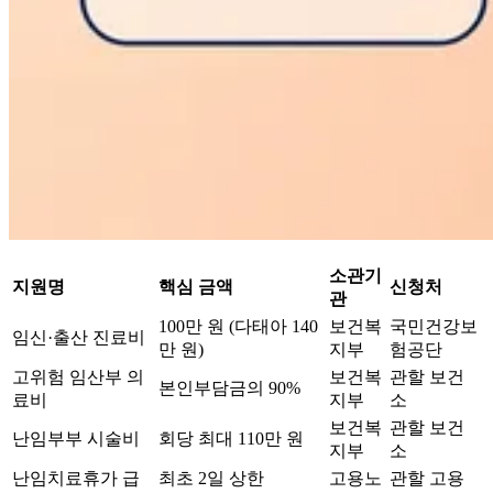
소관기
지원명
핵심 금액
신청처
관
100만 원 (다태아 140
보건복
국민건강보
임신·출산 진료비
만 원)
지부
험공단
고위험 임산부 의
보건복
관할 보건
본인부담금의 90%
료비
지부
소
보건복
관할 보건
난임부부 시술비
회당 최대 110만 원
지부
소
난임치료휴가 급
최초 2일 상한
고용노
관할 고용