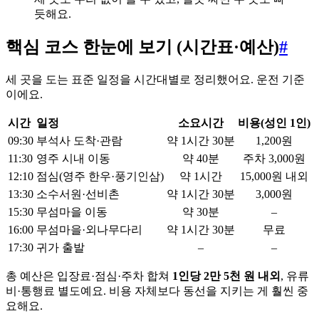
듯해요.
핵심 코스 한눈에 보기 (시간표·예산)
#
세 곳을 도는 표준 일정을 시간대별로 정리했어요. 운전 기준
이에요.
시간
일정
소요시간
비용(성인 1인)
09:30
부석사 도착·관람
약 1시간 30분
1,200원
11:30
영주 시내 이동
약 40분
주차 3,000원
12:10
점심(영주 한우·풍기인삼)
약 1시간
15,000원 내외
13:30
소수서원·선비촌
약 1시간 30분
3,000원
15:30
무섬마을 이동
약 30분
–
16:00
무섬마을·외나무다리
약 1시간 30분
무료
17:30
귀가 출발
–
–
총 예산은 입장료·점심·주차 합쳐
1인당 2만 5천 원 내외
, 유류
비·통행료 별도예요. 비용 자체보다 동선을 지키는 게 훨씬 중
요해요.