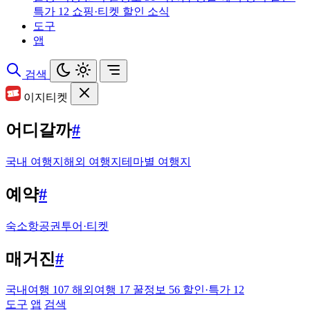
특가
12
쇼핑·티켓 할인 소식
도구
앱
검색
이지티켓
어디갈까
#
국내 여행지
해외 여행지
테마별 여행지
예약
#
숙소
항공권
투어·티켓
매거진
#
국내여행
107
해외여행
17
꿀정보
56
할인·특가
12
도구
앱
검색