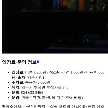
입장료·운영 정보
#
입장료
: 어른 1,200원 / 청소년·군경 1,000원 / 어린이 800
원 (출처: 영주시청)
주차료
: 승용차 3,000원
위치
: 영주시 부석면 부석사로 345
문의
: 054-633-3464
운영
: 연중무휴(일출~일몰 기준 관람 권장)
매표소에서 무량수전까지는 살짝 오르막 산길이라 편한 신발