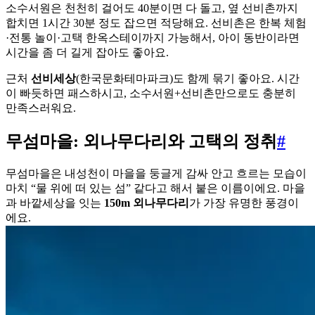
소수서원은 천천히 걸어도 40분이면 다 돌고, 옆 선비촌까지
합치면 1시간 30분 정도 잡으면 적당해요. 선비촌은 한복 체험
·전통 놀이·고택 한옥스테이까지 가능해서, 아이 동반이라면
시간을 좀 더 길게 잡아도 좋아요.
근처
선비세상
(한국문화테마파크)도 함께 묶기 좋아요. 시간
이 빠듯하면 패스하시고, 소수서원+선비촌만으로도 충분히
만족스러워요.
무섬마을: 외나무다리와 고택의 정취
#
무섬마을은 내성천이 마을을 둥글게 감싸 안고 흐르는 모습이
마치 “물 위에 떠 있는 섬” 같다고 해서 붙은 이름이에요. 마을
과 바깥세상을 잇는
150m 외나무다리
가 가장 유명한 풍경이
에요.