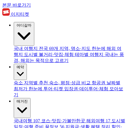
본문 바로가기
이지티켓
어디갈까
국내 여행지
전국 69개 지역, 명소·지도 한눈에
해외 여
행지
도시별 볼거리·맛집·체험
테마별 여행지
국내는 풍
경, 해외는 목적으로 고르기
예약
숙소
지역별 추천 숙소, 평점·성급 비교
항공권
날짜별
최저가 한눈에
투어·티켓
입장권·데이투어·체험 모아보
기
매거진
국내여행
107
코스·맛집·가볼만한곳
해외여행
17
도시별
일정·여행 준비
꿀정보
56
지원금·생활 혜택 정리
할인·