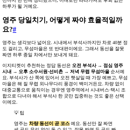
선까지 한 번에 정리했으니, 이대로만 따라가셔도 후회 없는
하루가 될 거예요.
영주 당일치기, 어떻게 짜야 효율적일까
요?
#
영주는 생각보다 넓어요. 시내에서 부석사까지만 차로 40분 정
도 걸리고, 무섬마을은 또 반대편이에요. 그래서 동선을 잘못
짜면 하루 종일 차에서만 보내게 돼요.
이지티켓이 추천하는 정답 동선은
오전 부석사 → 점심 영주
시내 → 오후 소수서원·선비촌 → 저녁 무렵 무섬마을
순서예
요. 부석사가 산 쪽에 있어서 오전 햇살일 때 가장 예쁘고, 무섬
마을은 해 질 무렵 외나무다리 풍경이 백미거든요. 차량 없이
대중교통으로 움직이는 경우엔 영주역에서 시내버스·택시 조
합으로 다녀야 해서 부석사 한 곳만 집중하는 것도 좋은 선택
이에요.
💡 팁
영주는
차량 동선이 곧 코스
예요. 동선만 잘 짜면
세 곳도 무리 없이 돌 수 있고, 잘못 짜면 두 곳도 빠