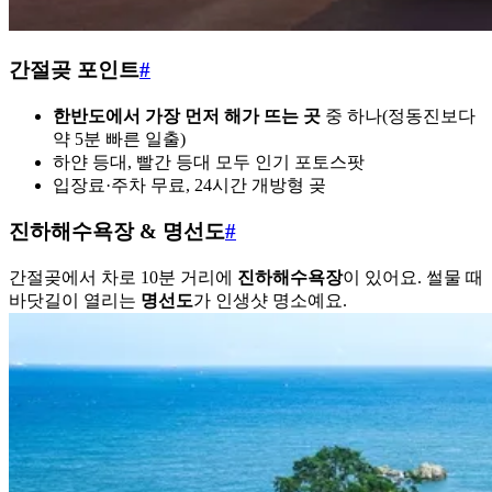
간절곶 포인트
#
한반도에서 가장 먼저 해가 뜨는 곳
중 하나(정동진보다
약 5분 빠른 일출)
하얀 등대, 빨간 등대 모두 인기 포토스팟
입장료·주차 무료, 24시간 개방형 곶
진하해수욕장 & 명선도
#
간절곶에서 차로 10분 거리에
진하해수욕장
이 있어요. 썰물 때
바닷길이 열리는
명선도
가 인생샷 명소예요.