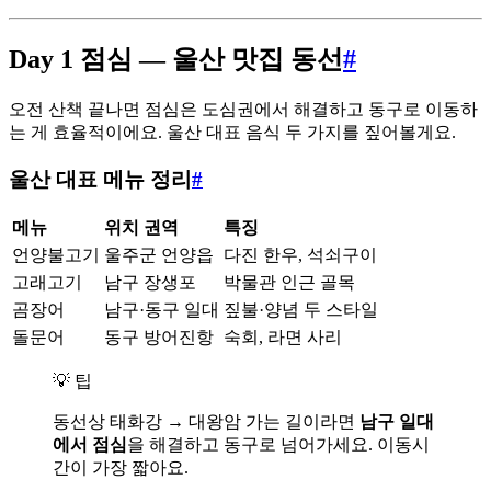
Day 1 점심 — 울산 맛집 동선
#
오전 산책 끝나면 점심은 도심권에서 해결하고 동구로 이동하
는 게 효율적이에요. 울산 대표 음식 두 가지를 짚어볼게요.
울산 대표 메뉴 정리
#
메뉴
위치 권역
특징
언양불고기
울주군 언양읍
다진 한우, 석쇠구이
고래고기
남구 장생포
박물관 인근 골목
곰장어
남구·동구 일대
짚불·양념 두 스타일
돌문어
동구 방어진항
숙회, 라면 사리
💡 팁
동선상 태화강 → 대왕암 가는 길이라면
남구 일대
에서 점심
을 해결하고 동구로 넘어가세요. 이동시
간이 가장 짧아요.