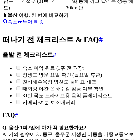
남구 → 간절곶 (31번 국
동해 끼고 달리는 정통 해
약
도)
30km
안
🧳
울산
여행, 한 번에 비교하기
🏨
숙소
🎫
투어·티켓
떠나기 전 체크리스트 & FAQ
#
출발 전 체크리스트
#
숙소 예약 완료 (1주 전 권장)
장생포 방문 요일 확인 (월요일 휴관)
진하해수욕장 명선도 물때표 체크
태화강 야간 은하수길 점등 여부 확인
31번 국도 드라이브용 음악 플레이리스트
카메라·여분 보조배터리
FAQ
#
Q. 울산 1박2일에 차가 꼭 필요한가요?
A. 거의 필수예요. 동구–울주군 서생면 이동을 대중교통으로