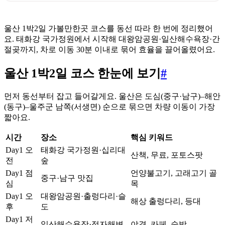
울산 1박2일 가볼만한곳 코스를 동선 따라 한 번에 정리했어
요. 태화강 국가정원에서 시작해 대왕암공원·일산해수욕장·간
절곶까지, 차로 이동 30분 이내로 묶어 효율을 끌어올렸어요.
울산 1박2일 코스 한눈에 보기
#
먼저 동선부터 잡고 들어갈게요. 울산은 도심(중구·남구)–해안
(동구)–울주군 남쪽(서생면) 순으로 묶으면 차량 이동이 가장
짧아요.
시간
장소
핵심 키워드
Day1 오
태화강 국가정원·십리대
산책, 무료, 포토스팟
전
숲
Day1 점
언양불고기, 고래고기 골
중구·남구 맛집
심
목
Day1 오
대왕암공원·출렁다리·슬
해상 출렁다리, 등대
후
도
Day1 저
일산해수욕장·정자해변
야경, 카페, 숙박