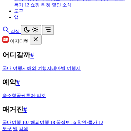
특가
12
쇼핑·티켓 할인 소식
도구
앱
검색
이지티켓
어디갈까
#
국내 여행지
해외 여행지
테마별 여행지
예약
#
숙소
항공권
투어·티켓
매거진
#
국내여행
107
해외여행
18
꿀정보
56
할인·특가
12
도구
앱
검색