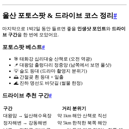
울산 포토스팟 & 드라이브 코스 정리
#
마지막으로 1박2일 동안 들르면 좋을
인생샷 포인트
와
드라이
브 구간
을 한 번에 모았어요.
포토스팟 베스트
#
🎯 태화강 십리대숲 산책로 (오전 역광)
📌 대왕암 출렁다리 정중앙 (남쪽에서 보면 풀샷)
💡 슬도 등대 (드라마 촬영지 분위기)
🌅 간절곶 흰 등대 + 일출
🌊 진하 명선도 바닷길 (썰물 한정)
드라이브 추천 구간
#
구간
거리
분위기
대왕암 → 일산해수욕장
약 1km
해안 산책로 직선
정자해변 → 강동해변
약 5km
한적한 북쪽 해안