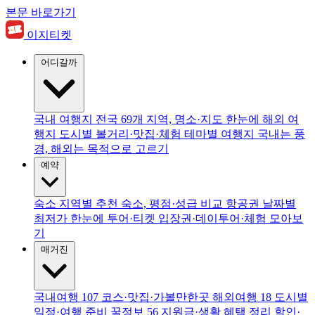
본문 바로가기
이지티켓
어디갈까
국내 여행지
전국 69개 지역, 명소·지도 한눈에
해외 여
행지
도시별 볼거리·맛집·체험
테마별 여행지
국내는 풍
경, 해외는 목적으로 고르기
예약
숙소
지역별 추천 숙소, 평점·성급 비교
항공권
날짜별
최저가 한눈에
투어·티켓
입장권·데이투어·체험 모아보
기
매거진
국내여행
107
코스·맛집·가볼만한곳
해외여행
18
도시별
일정·여행 준비
꿀정보
56
지원금·생활 혜택 정리
할인·