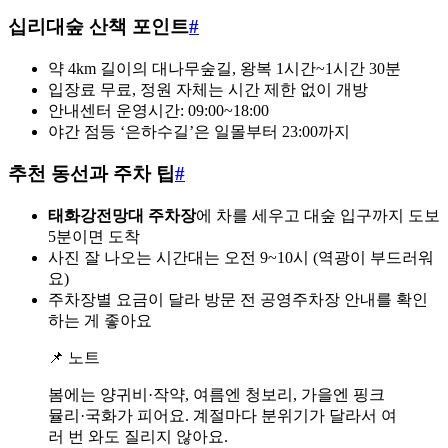
십리대숲 산책 포인트
#
약 4km 길이의 대나무숲길, 왕복 1시간~1시간 30분
입장료 무료, 정원 자체는 시간 제한 없이 개방
안내센터 운영시간: 09:00~18:00
야간 점등 ‘은하수길’은 일몰부터 23:00까지
추천 동선과 주차 팁
#
태화강전망대 주차장
에 차를 세우고 대숲 입구까지 도보
5분이면 도착
사진 잘 나오는 시간대는 오전 9~10시 (역광이 부드러워
요)
주차장별 요금이 달라 방문 전 공영주차장 안내를 확인
하는 게 좋아요
📌 노트
봄에는 양귀비·작약, 여름엔 청보리, 가을엔 핑크
뮬리·국화가 피어요. 계절마다 분위기가 달라서 여
러 번 와도 질리지 않아요.