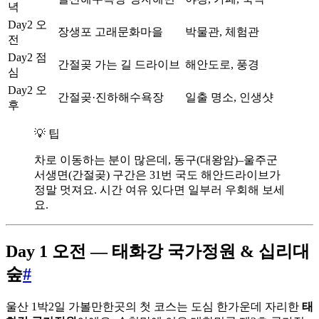
녁
Day2 오
장생포 고래문화마을
박물관, 체험관
전
Day2 점
간절곶 가는 길 드라이브
해안도로, 풍경
심
Day2 오
간절곶·진하해수욕장
일출 명소, 인생샷
후
💡 팁
차로 이동하는 분이 많은데, 동구(대왕암)–울주군
서생면(간절곶) 구간은 31번 국도 해안드라이브가
정말 멋져요. 시간 여유 있다면 일부러 우회해 보세
요.
Day 1 오전 — 태화강 국가정원 & 십리대
숲
#
울산 1박2일 가볼만한곳의 첫 코스는 도심 한가운데 자리한
태