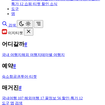
특가
12
쇼핑·티켓 할인 소식
도구
앱
검색
이지티켓
어디갈까
#
국내 여행지
해외 여행지
테마별 여행지
예약
#
숙소
항공권
투어·티켓
매거진
#
국내여행
107
해외여행
17
꿀정보
56
할인·특가
12
도구
앱
검색