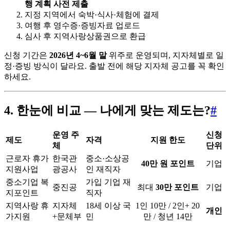
행 계획 사전 제출
지정 지역에서 숙박·식사·체험에 결제
여행 후 영수증·증빙자료 업로드
심사 후 지역사랑상품권으로 환급
신청 기간은
2026년 4~6월 말
위주로 운영되며, 지자체별로 일
정·증빙 방식이 달라요. 출발 전에 해당 지자체 공고를 꼭 확인
하세요.
4. 한눈에 비교 — 나에게 맞는 제도는?
#
운영 주
신청
제도
자격
지원 한도
체
단위
근로자 휴가
한국관
중소·소상공
40만 원 포인트
기업
지원사업
광공사
인 재직자
중소기업 복
가입 기업 재
중진공
최대
30만 포인트
기업
지포인트
직자
지역사랑 휴
지자체
18세 이상 국
1인 10만 / 2인+ 20
개인
가지원
+문체부
민
만 / 청년 14만