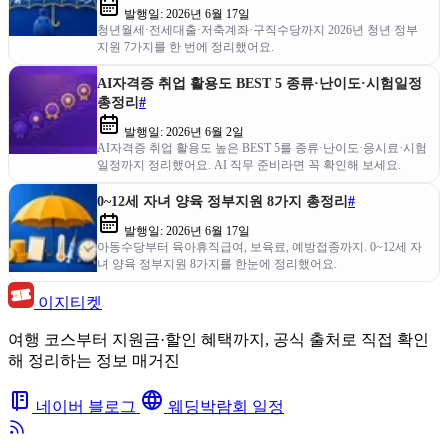
발행일:
2026년 6월 17일
청년월세·전세대출·저축계좌·구직수당까지 2026년 청년 정부
지원 7가지를 한 번에 정리했어요.
AI자격증 취업 활용도 BEST 5 종류·난이도·시험일정
총정리
#
발행일:
2026년 6월 2일
AI자격증 취업 활용도 높은 BEST 5를 종류·난이도·응시료·시험
일정까지 정리했어요. AI 직무 준비라면 꼭 확인해 보세요.
0~12세 자녀 양육 정부지원 8가지 총정리
#
발행일:
2026년 6월 17일
아동수당부터 육아휴직급여, 보육료, 예방접종까지. 0~12세 자
녀 양육 정부지원 8가지를 한눈에 정리했어요.
이지티켓
여행 코스부터 지원금·할인 혜택까지, 공식 출처로 직접 확인
해 정리하는 정보 매거진
네이버 블로그
웨딩박람회 일정