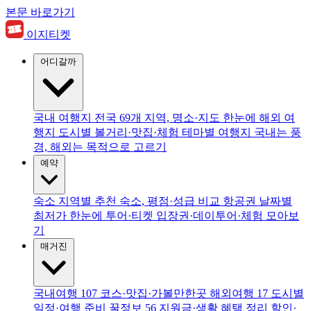
본문 바로가기
이지티켓
어디갈까
국내 여행지
전국 69개 지역, 명소·지도 한눈에
해외 여
행지
도시별 볼거리·맛집·체험
테마별 여행지
국내는 풍
경, 해외는 목적으로 고르기
예약
숙소
지역별 추천 숙소, 평점·성급 비교
항공권
날짜별
최저가 한눈에
투어·티켓
입장권·데이투어·체험 모아보
기
매거진
국내여행
107
코스·맛집·가볼만한곳
해외여행
17
도시별
일정·여행 준비
꿀정보
56
지원금·생활 혜택 정리
할인·