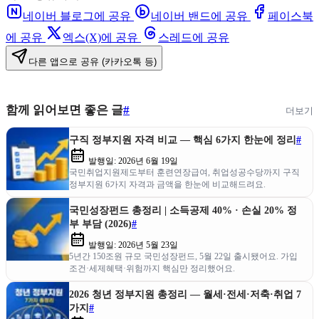
네이버 블로그에 공유
네이버 밴드에 공유
페이스북
에 공유
엑스(X)에 공유
스레드에 공유
다른 앱으로 공유 (카카오톡 등)
함께 읽어보면 좋은 글
#
더보기
구직 정부지원 자격 비교 — 핵심 6가지 한눈에 정리
#
발행일:
2026년 6월 19일
국민취업지원제도부터 훈련연장급여, 취업성공수당까지 구직
정부지원 6가지 자격과 금액을 한눈에 비교해드려요.
국민성장펀드 총정리 | 소득공제 40% · 손실 20% 정
부 부담 (2026)
#
발행일:
2026년 5월 23일
5년간 150조원 규모 국민성장펀드, 5월 22일 출시됐어요. 가입
조건·세제혜택·위험까지 핵심만 정리했어요.
2026 청년 정부지원 총정리 — 월세·전세·저축·취업 7
가지
#