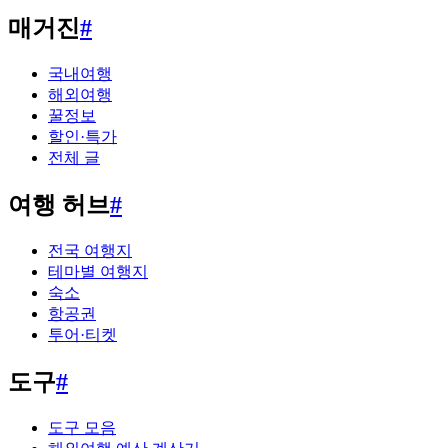
매거진
#
국내여행
해외여행
꿀정보
할인·특가
전체 글
여행 허브
#
전국 여행지
테마별 여행지
숙소
항공권
투어·티켓
도구
#
도구 모음