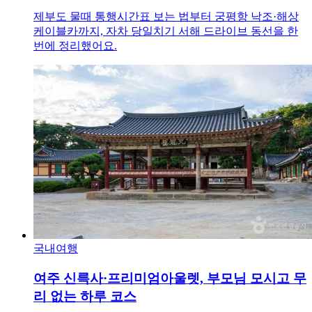
제부도 물때 통행시간표 보는 법부터 궁평항 낙조·해상
케이블카까지, 자차 당일치기 서해 드라이브 동선을 한
번에 정리했어요.
국내여행
여주 신륵사·프리미엄아울렛, 부모님 모시고 무
리 없는 하루 코스