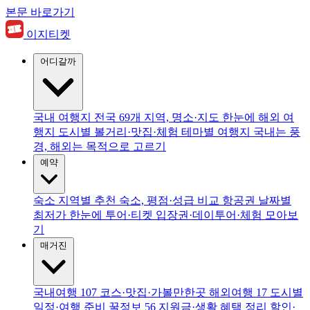
본문 바로가기
이지티켓
어디갈까
국내 여행지
전국 69개 지역, 명소·지도 한눈에
해외 여
행지
도시별 볼거리·맛집·체험
테마별 여행지
국내는 풍
경, 해외는 목적으로 고르기
예약
숙소
지역별 추천 숙소, 평점·성급 비교
항공권
날짜별
최저가 한눈에
투어·티켓
입장권·데이투어·체험 모아보
기
매거진
국내여행
107
코스·맛집·가볼만한곳
해외여행
17
도시별
일정·여행 준비
꿀정보
56
지원금·생활 혜택 정리
할인·