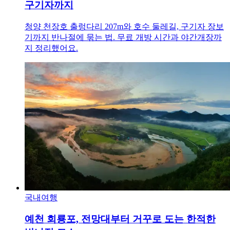
구기자까지
청양 천장호 출렁다리 207m와 호수 둘레길, 구기자 장보
기까지 반나절에 묶는 법. 무료 개방 시간과 야간개장까
지 정리했어요.
국내여행
예천 회룡포, 전망대부터 거꾸로 도는 한적한