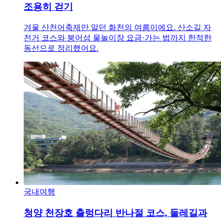
조용히 걷기
겨울 산천어축제만 알던 화천의 여름이에요. 산소길 자
전거 코스와 붕어섬 물놀이장 요금·가는 법까지 한적한
동선으로 정리했어요.
국내여행
청양 천장호 출렁다리 반나절 코스, 둘레길과