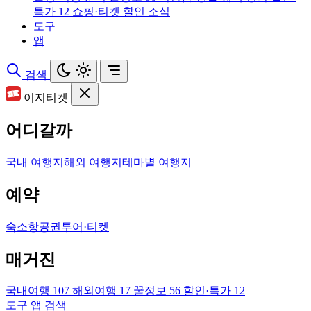
특가
12
쇼핑·티켓 할인 소식
도구
앱
검색
이지티켓
어디갈까
국내 여행지
해외 여행지
테마별 여행지
예약
숙소
항공권
투어·티켓
매거진
국내여행
107
해외여행
17
꿀정보
56
할인·특가
12
도구
앱
검색