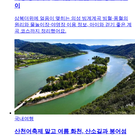
이
삼복더위에 얼음이 맺히는 의성 빙계계곡 빙혈·풍혈의
원리와 물놀이장·야영장 이용 정보, 아이와 걷기 좋은 계
곡 코스까지 정리했어요.
국내여행
산천어축제 말고 여름 화천, 산소길과 붕어섬