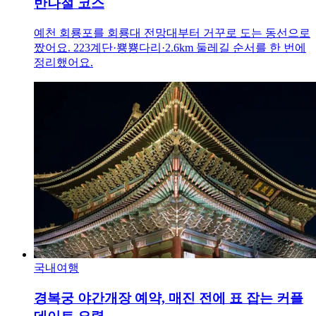
반나절 코스
예천 회룡포를 회룡대 전망대부터 거꾸로 도는 동선으로
짰어요. 223계단·뿅뿅다리·2.6km 둘레길 순서를 한 번에
정리했어요.
국내여행
경복궁 야간개장 예약, 매진 전에 표 잡는 커플