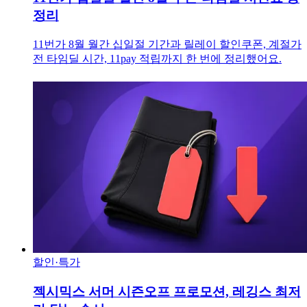
정리
11번가 8월 월간 십일절 기간과 릴레이 할인쿠폰, 계절가
전 타임딜 시간, 11pay 적립까지 한 번에 정리했어요.
할인·특가
젝시믹스 서머 시즌오프 프로모션, 레깅스 최저