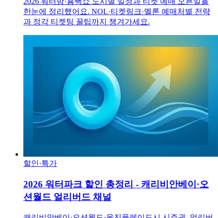
2026 워터밤·흠뻑쇼 도시별 일정과 티켓 예매 오픈일을
한눈에 정리했어요. NOL·티켓링크·멜론 예매처별 전략
과 정각 티켓팅 꿀팁까지 챙겨가세요.
할인·특가
2026 워터파크 할인 총정리 - 캐리비안베이·오
션월드 얼리버드 채널
캐리비안베이·오션월드·웅진플레이도시 시즌권, 얼리버