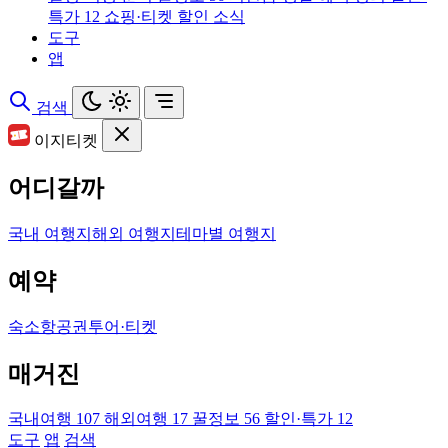
특가
12
쇼핑·티켓 할인 소식
도구
앱
검색
이지티켓
어디갈까
국내 여행지
해외 여행지
테마별 여행지
예약
숙소
항공권
투어·티켓
매거진
국내여행
107
해외여행
17
꿀정보
56
할인·특가
12
도구
앱
검색