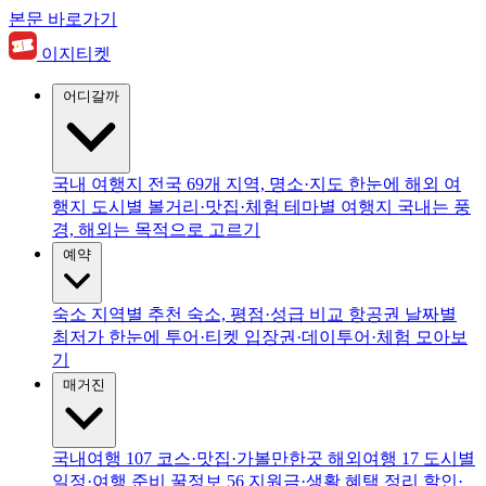
본문 바로가기
이지티켓
어디갈까
국내 여행지
전국 69개 지역, 명소·지도 한눈에
해외 여
행지
도시별 볼거리·맛집·체험
테마별 여행지
국내는 풍
경, 해외는 목적으로 고르기
예약
숙소
지역별 추천 숙소, 평점·성급 비교
항공권
날짜별
최저가 한눈에
투어·티켓
입장권·데이투어·체험 모아보
기
매거진
국내여행
107
코스·맛집·가볼만한곳
해외여행
17
도시별
일정·여행 준비
꿀정보
56
지원금·생활 혜택 정리
할인·