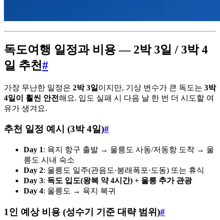
독도여행 일정과 비용 — 2박 3일 / 3박 4
일 추천
#
가장 무난한 일정은
2박 3일
이지만, 기상 변수가 큰 독도는
3박
4일이 훨씬 안전
해요. 입도 실패 시 다음 날 한 번 더 시도할 여
유가 생겨요.
추천 일정 예시 (3박 4일)
#
Day 1
: 육지 항구 출발 → 울릉도 사동/저동항 도착 → 울
릉도 시내 숙소
Day 2
: 울릉도 일주(관음도·봉래폭포·도동) 또는 휴식
Day 3
:
독도 입도(왕복 약 4시간) + 울릉 추가 관광
Day 4
: 울릉도 → 육지 복귀
1인 예상 비용 (성수기 기준 대략 범위)
#