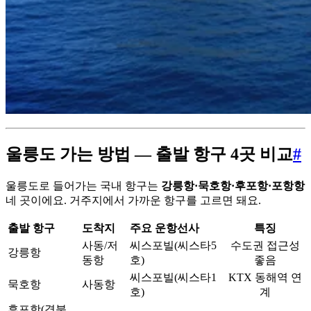
울릉도 가는 방법 — 출발 항구 4곳 비교
#
울릉도로 들어가는 국내 항구는
강릉항·묵호항·후포항·포항항
네 곳이에요. 거주지에서 가까운 항구를 고르면 돼요.
출발 항구
도착지
주요 운항선사
특징
사동/저
씨스포빌(씨스타5
수도권 접근성
강릉항
동항
호)
좋음
씨스포빌(씨스타1
KTX 동해역 연
묵호항
사동항
호)
계
후포항(경북