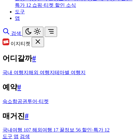
특가
12
쇼핑·티켓 할인 소식
도구
앱
검색
이지티켓
어디갈까
#
국내 여행지
해외 여행지
테마별 여행지
예약
#
숙소
항공권
투어·티켓
매거진
#
국내여행
107
해외여행
17
꿀정보
56
할인·특가
12
도구
앱
검색