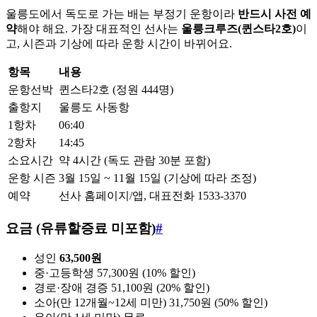
울릉도에서 독도로 가는 배는 부정기 운항이라
반드시 사전 예
약
해야 해요. 가장 대표적인 선사는
울릉크루즈(퀸스타2호)
이
고, 시즌과 기상에 따라 운항 시간이 바뀌어요.
항목
내용
운항선박
퀸스타2호 (정원 444명)
출항지
울릉도 사동항
1항차
06:40
2항차
14:45
소요시간
약 4시간 (독도 관람 30분 포함)
운항 시즌
3월 15일 ~ 11월 15일 (기상에 따라 조정)
예약
선사 홈페이지/앱, 대표전화 1533-3370
요금 (유류할증료 미포함)
#
성인
63,500원
중·고등학생 57,300원 (10% 할인)
경로·장애 경증 51,100원 (20% 할인)
소아(만 12개월~12세 미만) 31,750원 (50% 할인)