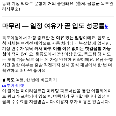
동해 기상 악화로 운항이 거의 중단돼요. (출처: 울릉군 독도관
리사무소)
마무리 — 일정 여유가 곧 입도 성공률
#
독도여행에서 가장 중요한 건
여유 있는 일정
이에요. 입도 신
청 자체는 여객선 예약으로 자동 처리되니 복잡할 게 없지만,
기상 변수가 워낙 커서
하루 이틀 여유 없이는 헛걸음할 가능
성
이 적지 않아요. 울릉도에서 2박 이상 잡고, 독도행 첫 시도
는 도착 다음 날로 잡는 게 가장 안전한 전략이에요. 요금·운항
시간·결항 여부는 출발 직전까지 선사 공식 채널에서 한 번 더
확인하고 떠나면 좋아요.
🧳
독도
여행, 한 번에 비교하기
🎫
투어·티켓
이 글에는 마이리얼트립 마케팅 파트너십을 통한 어필리에이
트 링크가 포함되어 있으며, 여행자가 구매할 때마다 일정 비
율의 수수료를 지급받습니다. 이용자 추가 비용은 없습니다.