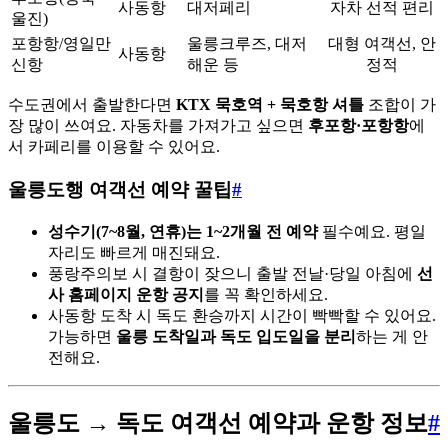
사동항
대저페리
자차 선적 편리
울진)
포항항/영일만
울릉크루즈, 대저
대형 여객선, 안
사동항
신항
해운 등
정적
수도권에서 출발한다면
KTX 묵호역 + 묵호항 셔틀
조합이 가
장 많이 쓰여요. 자동차를 가져가고 싶으면
후포항·포항항
에
서 카페리를 이용할 수 있어요.
울릉도행 여객선 예약 꿀팁
#
성수기(7~8월, 연휴)는 1~2개월 전 예약
필수예요. 평일
자리도 빠르게 매진돼요.
풍랑주의보 시 결항이 잦으니 출발 전날·당일 아침에
선
사 홈페이지 운항 공지
를 꼭 확인하세요.
사동항 도착 시 독도 환승까지 시간이 빡빡할 수 있어요.
가능하면
울릉 도착일과 독도 입도일을 분리
하는 게 안
전해요.
울릉도 → 독도 여객선 예약과 운항 정보
#