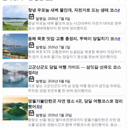
창녕 우포늪 새벽 물안개, 자전거로 도는 생태 코스
#
발행일:
2026년 7월 6일
창녕 우포늪 새벽 물안개 보는 시간대부터 자전거 대여료·완주
코스·생태체험까지 한 번에 정리했어요.
동해 묵호 맛집·교통 총정리, 뚜벅이 당일치기 코스
#
발행일:
2026년 7월 2일
동해 묵호 KTX 교통편부터 논골담길·묵호항 회센터 맛집까지,
차 없이 도보로 즐기는 당일치기 동선을 한눈에 정리했어요.
고군산군도 당일 여행 가이드 — 섬잇길·선유도 코스
정리
#
발행일:
2026년 6월 6일
차로 닿는 고군산군도 4개 섬 당일 여행 동선과 섬잇길 트레킹,
주차장·관광 포인트를 한 번에 정리했어요.
영월가볼만한곳 자연 명소 4곳, 당일 여행코스로 정리
했어요
#
발행일:
2026년 5월 28일
청령포·선돌·동강·별마로천문대까지 영월가볼만한곳 자연 명
소를 입장료·관람시간과 함께 여행코스로 정리했어요. 동선 그