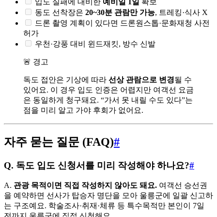
입도 실패에 대비한
예비일 1일
확보
동도 선착장은
20~30분 관람만 가능
, 트레킹·식사 X
드론 촬영 계획이 있다면 드론원스톱·문화재청 사전
허가
우천·강풍 대비 윈드재킷, 방수 신발
🚨 경고
독도 접안은 기상에 따라
선상 관람으로 변경
될 수
있어요. 이 경우 입도 인증은 어렵지만 여객선 요금
은 동일하게 청구돼요. “가서 못 내릴 수도 있다”는
점을 미리 알고 가야 후회가 없어요.
자주 묻는 질문 (FAQ)
#
Q. 독도 입도 신청서를 미리 작성해야 하나요?
#
A.
관광 목적이면 직접 작성하지 않아도 돼요.
여객선 승선권
을 예약하면 선사가 탑승자 명단을 모아 울릉군에 일괄 신고하
는 구조예요. 학술조사·취재·체류 등 특수목적만 본인이 7일
전까지 울릉군에 직접 신청해요.