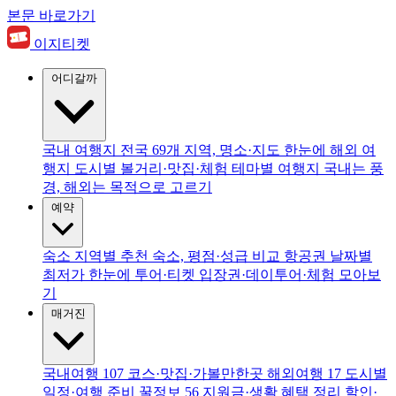
본문 바로가기
이지티켓
어디갈까
국내 여행지
전국 69개 지역, 명소·지도 한눈에
해외 여
행지
도시별 볼거리·맛집·체험
테마별 여행지
국내는 풍
경, 해외는 목적으로 고르기
예약
숙소
지역별 추천 숙소, 평점·성급 비교
항공권
날짜별
최저가 한눈에
투어·티켓
입장권·데이투어·체험 모아보
기
매거진
국내여행
107
코스·맛집·가볼만한곳
해외여행
17
도시별
일정·여행 준비
꿀정보
56
지원금·생활 혜택 정리
할인·