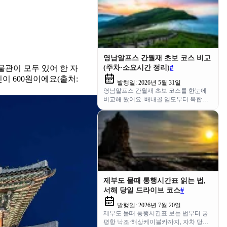
영남알프스 간월재 초보 코스 비교
(주차·소요시간 정리)
#
관이 모두 있어 한 자
린이 600원이에요(출처:
발행일:
2026년 5월 31일
영남알프스 간월재 초보 코스를 한눈에
비교해 봤어요. 배내골 임도부터 복합웰
컴센터까지, 주차와 소요시간·교통편을
정리했어요.
제부도 물때 통행시간표 읽는 법,
서해 당일 드라이브 코스
#
발행일:
2026년 7월 20일
제부도 물때 통행시간표 보는 법부터 궁
평항 낙조·해상케이블카까지, 자차 당일