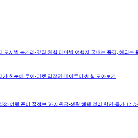
지
도시별 볼거리·맛집·체험
테마별 여행지
국내는 풍경, 해외는
저가 한눈에
투어·티켓
입장권·데이투어·체험 모아보기
일정·여행 준비
꿀정보
56
지원금·생활 혜택 정리
할인·특가
12
쇼