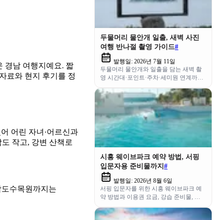
두물머리 물안개 일출, 새벽 사진
여행 반나절 촬영 가이드
#
발행일:
2026년 7월 11일
 경남 여행지예요. 짧
두물머리 물안개와 일출을 담는 새벽 촬
 자료와 현지 후기를 정
영 시간대·포인트·주차·세미원 연계까지,
사진 여행자를 위한 반나절 코스를 정리
했어요.
 있어 어린 자녀·어르신과
도 작고, 강변 산책로
시흥 웨이브파크 예약 방법, 서핑
입문자용 준비물까지
#
발행일:
2026년 8월 6일
상남도수목원까지는
서핑 입문자를 위한 시흥 웨이브파크 예
약 방법과 이용권 요금, 강습 준비물, 주
차요금까지 한 번에 정리했어요.