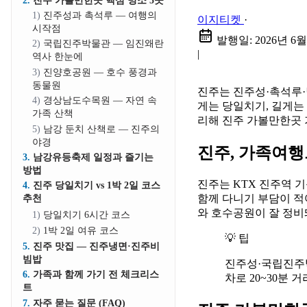
진주 가볼만한곳 핵심 명소 5곳
진주성과 촉석루 — 여행의
이지티켓
·
시작점
발행일:
2026년 6월
국립진주박물관 — 임진왜란
|
역사 한눈에
진양호공원 — 호수 풍경과
동물원
진주는 진주성·촉석루·
경상남도수목원 — 자연 속
게는 당일치기, 길게는 
가족 산책
리해 진주 가볼만한곳 
남강 둔치 산책로 — 진주의
야경
진주, 가족여행
남강유등축제 일정과 즐기는
방법
진주는 KTX 진주역 기
진주 당일치기 vs 1박 2일 코스
함께 다니기 부담이 적
추천
와 호수공원이 잘 정비
당일치기 6시간 코스
1박 2일 여유 코스
💡 팁
진주 맛집 — 진주냉면·진주비
빔밥
진주성·국립진주
가족과 함께 가기 전 체크리스
차로 20~30분 
트
자주 묻는 질문 (FAQ)