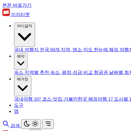
본문 바로가기
이지티켓
어디갈까
국내 여행지
전국 69개 지역, 명소·지도 한눈에
해외 여행
예약
숙소
지역별 추천 숙소, 평점·성급 비교
항공권
날짜별 최
매거진
국내여행
107
코스·맛집·가볼만한곳
해외여행
17
도시별 
도구
앱
검색