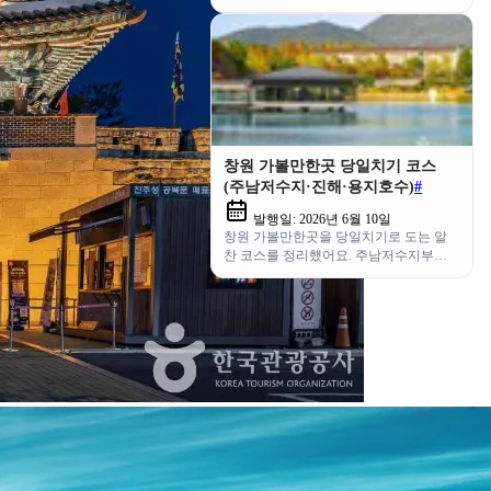
치기 서해 드라이브 동선을 한 번에 정리
했어요.
창원 가볼만한곳 당일치기 코스
(주남저수지·진해·용지호수)
#
발행일:
2026년 6월 10일
창원 가볼만한곳을 당일치기로 도는 알
찬 코스를 정리했어요. 주남저수지부터
진해 벚꽃길, 용지호수까지 동선까지 한
눈에.