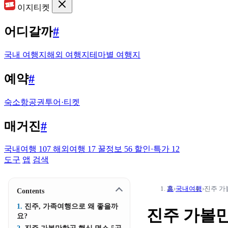
이지티켓
어디갈까
#
국내 여행지
해외 여행지
테마별 여행지
예약
#
숙소
항공권
투어·티켓
매거진
#
국내여행
107
해외여행
17
꿀정보
56
할인·특가
12
도구
앱
검색
홈
›
국내여행
›
진주 가
Contents
진주, 가족여행으로 왜 좋을까
진주 가볼만
요?