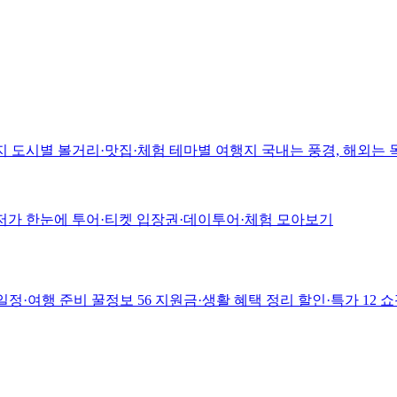
지
도시별 볼거리·맛집·체험
테마별 여행지
국내는 풍경, 해외는
저가 한눈에
투어·티켓
입장권·데이투어·체험 모아보기
일정·여행 준비
꿀정보
56
지원금·생활 혜택 정리
할인·특가
12
쇼