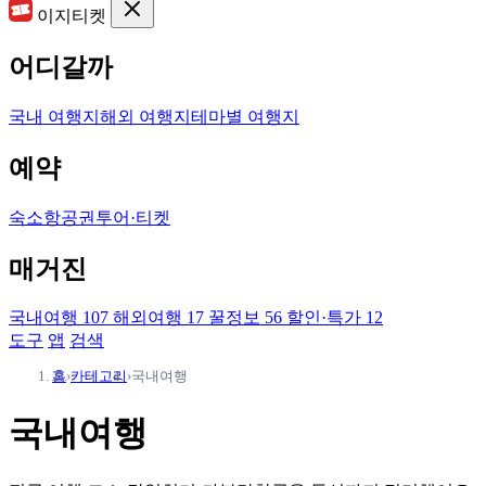
이지티켓
어디갈까
국내 여행지
해외 여행지
테마별 여행지
예약
숙소
항공권
투어·티켓
매거진
국내여행
107
해외여행
17
꿀정보
56
할인·특가
12
도구
앱
검색
홈
›
카테고리
›
국내여행
국내여행