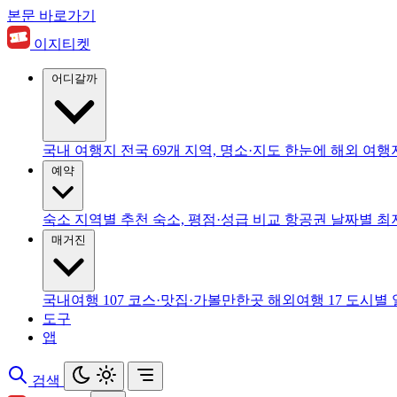
본문 바로가기
이지티켓
어디갈까
국내 여행지
전국 69개 지역, 명소·지도 한눈에
해외 여행
예약
숙소
지역별 추천 숙소, 평점·성급 비교
항공권
날짜별 최
매거진
국내여행
107
코스·맛집·가볼만한곳
해외여행
17
도시별 
도구
앱
검색