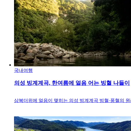
국내여행
의성 빙계계곡, 한여름에 얼음 어는 빙혈 나들이
삼복더위에 얼음이 맺히는 의성 빙계계곡 빙혈·풍혈의 원