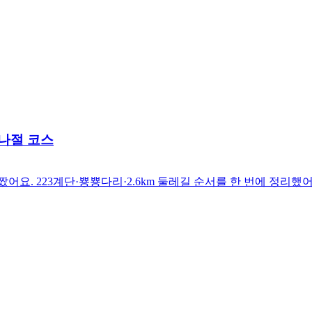
반나절 코스
요. 223계단·뿅뿅다리·2.6km 둘레길 순서를 한 번에 정리했어