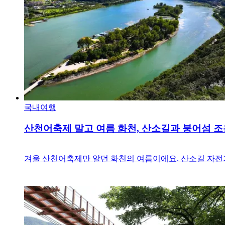
국내여행
산천어축제 말고 여름 화천, 산소길과 붕어섬 
겨울 산천어축제만 알던 화천의 여름이에요. 산소길 자전