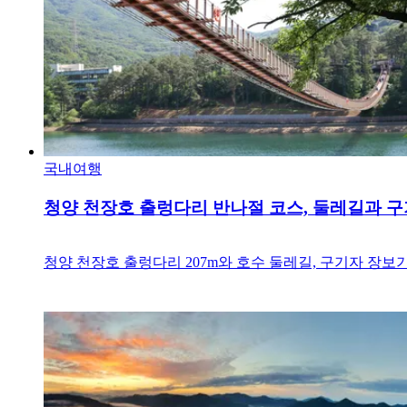
국내여행
청양 천장호 출렁다리 반나절 코스, 둘레길과 
청양 천장호 출렁다리 207m와 호수 둘레길, 구기자 장