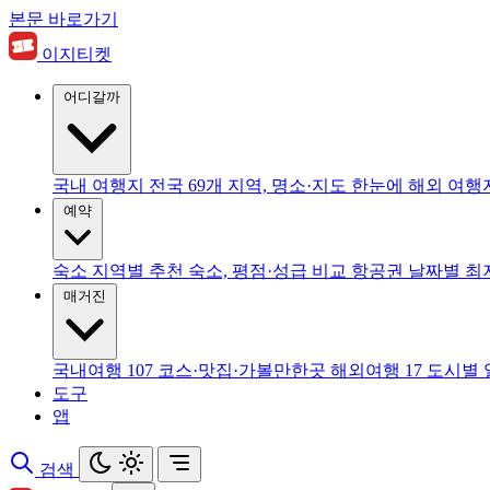
본문 바로가기
이지티켓
어디갈까
국내 여행지
전국 69개 지역, 명소·지도 한눈에
해외 여행
예약
숙소
지역별 추천 숙소, 평점·성급 비교
항공권
날짜별 최
매거진
국내여행
107
코스·맛집·가볼만한곳
해외여행
17
도시별 
도구
앱
검색