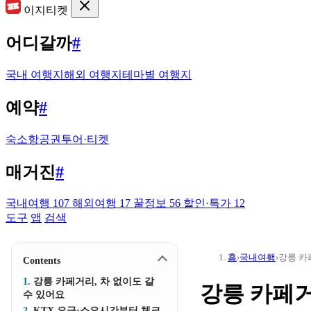
이지티켓
어디갈까
#
국내 여행지
해외 여행지
테마별 여행지
예약
#
숙소
항공권
투어·티켓
매거진
#
국내여행
107
해외여행
17
꿀정보
56
할인·특가
12
도구
앱
검색
홈
›
국내여행
›
강릉 카
Contents
강릉 카페거리, 차 없이도 갈
강릉 카페거
수 있어요
KTX 요금·소요시간부터 체크