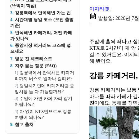
(뚜벅이 핵심)
이지티켓
·
강릉역에서 안목해변 가는 법
발행일:
2026년 7월
시간대별 당일 코스 (오전 출발
|
기준)
안목해변 카페거리, 어떤 카페
가 있나요
주말에 훌쩍 떠나고 싶
중앙시장 먹거리도 코스에 넣
KTX로 2시간이 채 
으세요
길 수 있거든요. 이지
방문 전 체크리스트
해 봤어요.
자주 묻는 질문 (FAQ)
강릉역에서 안목해변 카페거
강릉 카페거리,
리까지 버스로 얼마나 걸려요?
당일치기인데 카페거리랑 중
강릉 카페거리는 보통
앙시장 둘 다 가능할까요?
바다를 따라 카페가 길
주말에 가면 카페 자리 잡기
잔
이에요. 동해를 정면
어렵나요?
차 없이 KTX만으로도 강릉
여행이 되나요?
참고 출처