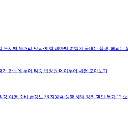
지
도시별 볼거리·맛집·체험
테마별 여행지
국내는 풍경, 해외는
저가 한눈에
투어·티켓
입장권·데이투어·체험 모아보기
일정·여행 준비
꿀정보
56
지원금·생활 혜택 정리
할인·특가
12
쇼