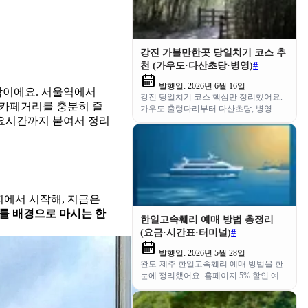
강진 가볼만한곳 당일치기 코스 추
천 (가우도·다산초당·병영)
#
발행일:
2026년 6월 16일
딱이에요. 서울역에서
강진 당일치기 코스 핵심만 정리했어요.
 카페거리를 충분히 즐
가우도 출렁다리부터 다산초당, 병영 연
소요시간까지 붙여서 정리
탄불고기까지 동선·요금·맛집 한 번에.
커피에서 시작해, 지금은
를 배경으로 마시는 한
한일고속훼리 예매 방법 총정리
(요금·시간표·터미널)
#
발행일:
2026년 5월 28일
완도-제주 한일고속훼리 예매 방법을 한
눈에 정리했어요. 홈페이지 5% 할인 예매
부터 운항시간표 확인, 요금·터미널 위치,
준비물 체크리스트까지 알려드릴게요.