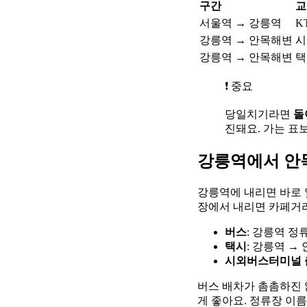
구간
교
서울역 → 강릉역
K
강릉역 → 안목해변
시
강릉역 → 안목해변
택
❗ 중요
당일치기라면
돌
진돼요. 가는 표
강릉역에서 안
강릉역에 내리면 바로 
장에서 내리면 카페거리
버스
: 강릉역 정류
택시
: 강릉역 →
시외버스터미널 
버스 배차가 촘촘하진 
게 좋아요. 정류장 이름