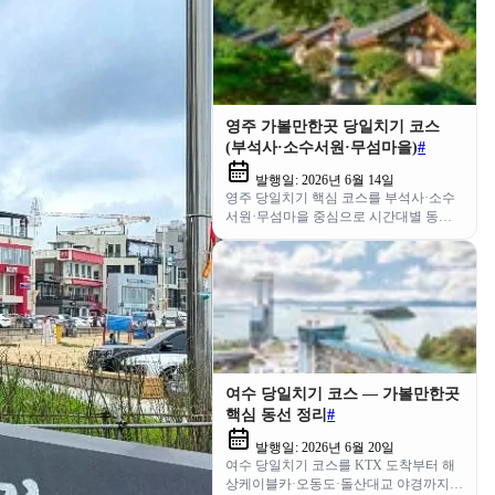
영주 가볼만한곳 당일치기 코스
(부석사·소수서원·무섬마을)
#
발행일:
2026년 6월 14일
영주 당일치기 핵심 코스를 부석사·소수
서원·무섬마을 중심으로 시간대별 동선·
요금·교통까지 한 번에 정리했어요.
여수 당일치기 코스 — 가볼만한곳
핵심 동선 정리
#
발행일:
2026년 6월 20일
여수 당일치기 코스를 KTX 도착부터 해
상케이블카·오동도·돌산대교 야경까지