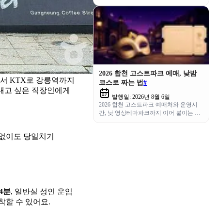
핵심 동선으로 한 번에 정리했어요.
2026 합천 고스트파크 예매, 낮밤
서 KTX로 강릉역까지
코스로 짜는 법
#
보내고 싶은 직장인에게
발행일:
2026년 8월 6일
2026 합천 고스트파크 예매처와 운영시
간, 낮 영상테마파크까지 이어 붙이는 당
일 나들이 코스와 환불 규정을 정리했어
요.
카 없이도 당일치기
54분
, 일반실 성인 운임
착할 수 있어요.