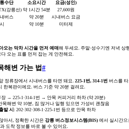
통수단
소요시간
요금(성인)
TX(강릉선)
약 1시간 54분
27,600원
내버스
약 20분
시내버스 요금
시
약 10분
미터제
아오는 막차 시간을 먼저 예매
해 두세요. 주말·성수기엔 저녁 상행
보다 오는 표를 먼저 잡는 게 안전해요.
목해변 가는 법
#
앞 정류장에서 시내버스를 타면 돼요.
225-1번, 314-1번
버스를 타
 한복판이에요. 버스 기준 약 20분 걸려요.
장 → 225-1·314-1번 → 안목 커피거리 하차 (약 20분)
 안목해변 약 10분, 짐 많거나 일행 있으면 가성비 괜찮음
출발 시
: 202·302·308-1·225-1번 등으로 안목 하차
않아서, 정확한 시간은
강릉 버스정보시스템(BIS)
에서 실시간으
과 도착 정보를 바로 볼 수 있어요.