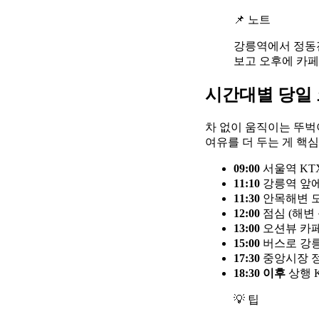
📌 노트
강릉역에서 정동진
보고 오후에 카페
시간대별 당일 
차 없이 움직이는 뚜벅
여유를 더 두는 게 핵
09:00
서울역 KT
11:10
강릉역 앞에서
11:30
안목해변 도
12:00
점심 (해변
13:00
오션뷰 카페
15:00
버스로 강릉
17:30
중앙시장 정
18:30 이후
상행 
💡 팁