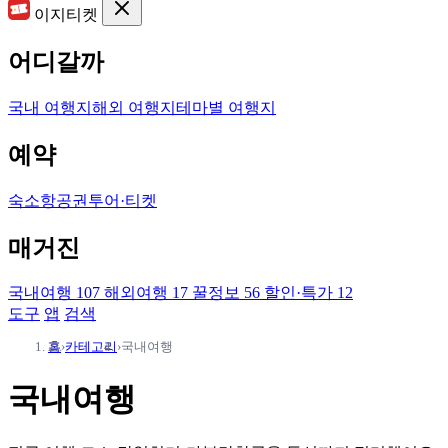
이지티켓
어디갈까
국내 여행지
해외 여행지
테마별 여행지
예약
숙소
항공권
투어·티켓
매거진
국내여행
107
해외여행
17
꿀정보
56
할인·특가
12
도구
앱
검색
홈
›
카테고리
›
국내여행
국내여행