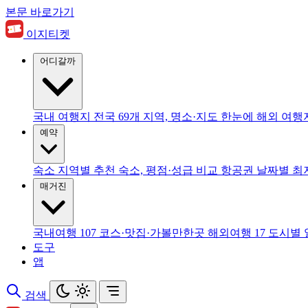
본문 바로가기
이지티켓
어디갈까
국내 여행지
전국 69개 지역, 명소·지도 한눈에
해외 여행
예약
숙소
지역별 추천 숙소, 평점·성급 비교
항공권
날짜별 최
매거진
국내여행
107
코스·맛집·가볼만한곳
해외여행
17
도시별 
도구
앱
검색