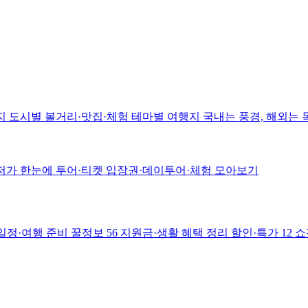
지
도시별 볼거리·맛집·체험
테마별 여행지
국내는 풍경, 해외는
저가 한눈에
투어·티켓
입장권·데이투어·체험 모아보기
일정·여행 준비
꿀정보
56
지원금·생활 혜택 정리
할인·특가
12
쇼