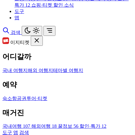
특가
12
쇼핑·티켓 할인 소식
도구
앱
검색
이지티켓
어디갈까
국내 여행지
해외 여행지
테마별 여행지
예약
숙소
항공권
투어·티켓
매거진
국내여행
107
해외여행
18
꿀정보
56
할인·특가
12
도구
앱
검색