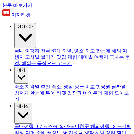
본문 바로가기
이지티켓
어디갈까
국내 여행지
전국 69개 지역, 명소·지도 한눈에
해외 여
행지
도시별 볼거리·맛집·체험
테마별 여행지
국내는 풍
경, 해외는 목적으로 고르기
예약
숙소
지역별 추천 숙소, 평점·성급 비교
항공권
날짜별
최저가 한눈에
투어·티켓
입장권·데이투어·체험 모아보
기
매거진
국내여행
107
코스·맛집·가볼만한곳
해외여행
18
도시별
일정·여행 준비
꿀정보
56
지원금·생활 혜택 정리
할인·