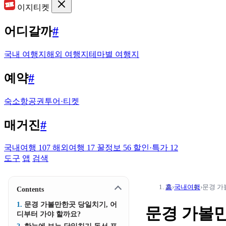
이지티켓
어디갈까
#
국내 여행지
해외 여행지
테마별 여행지
예약
#
숙소
항공권
투어·티켓
매거진
#
국내여행
107
해외여행
17
꿀정보
56
할인·특가
12
도구
앱
검색
홈
›
국내여행
›
문경 가
Contents
문경 가볼만한곳 당일치기, 어
문경 가볼만
디부터 가야 할까요?