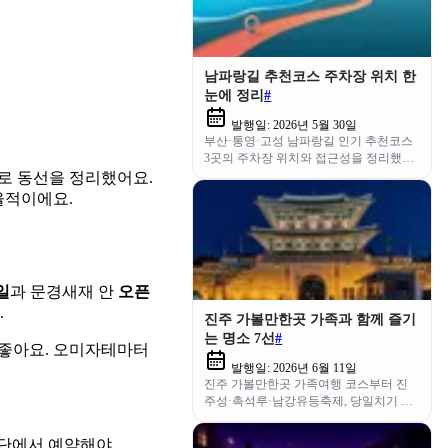
남파랑길 추천코스 주차장 위치 한
눈에 정리
#
발행일:
2026년 5월 30일
부산·통영·고성 남파랑길 인기 추천코스
3곳의 주차장 위치와 접근성을 정리했어
요. 당일 트레킹 떠나기 전 꼭 확인하세
로 동선을 정리했어요.
요.
율적이에요.
일
과 문경새재 안
오픈
.
진주 가볼만한곳 가족과 함께 즐기
는 명소 7선
#
좋아요. 오미자테마터
발행일:
2026년 6월 11일
진주 가볼만한곳 가족여행 코스부터 진
주성·촉석루·남강유등축제, 당일치기 일
정과 진주 맛집까지 한 번에 정리했어요.
공단에서 예약해야