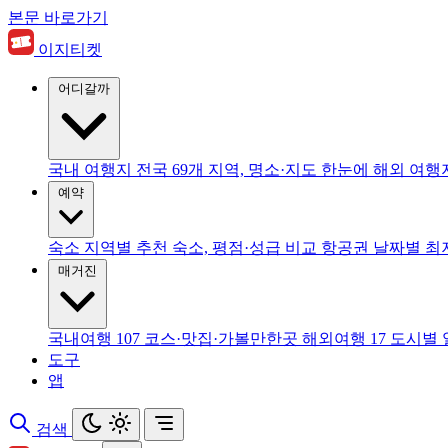
본문 바로가기
이지티켓
어디갈까
국내 여행지
전국 69개 지역, 명소·지도 한눈에
해외 여행
예약
숙소
지역별 추천 숙소, 평점·성급 비교
항공권
날짜별 최
매거진
국내여행
107
코스·맛집·가볼만한곳
해외여행
17
도시별 
도구
앱
검색