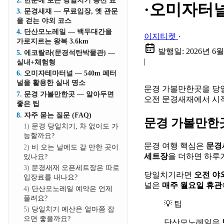
한눈에 보는 당일치기 동선 표
·오미자터널
문경새재 — 무료입장, 옛 관문
을 걷는 야외 코스
단산모노레일 — 백두대간을
이지티켓
·
가로지르는 왕복 3.6km
발행일:
2026년 6월
에코랄라(문경석탄박물관) —
|
실내+체험형
오미자테마터널 — 540m 폐터
널을 활용한 실내 명소
문경 가볼만한곳을 당일
문경 가볼만한곳 — 알아두면
오전 문경새재에서 시
좋은 팁
자주 묻는 질문 (FAQ)
문경 가볼만한곳
문경 당일치기, 차 없이도 가
능할까요?
문경 여행 핵심은
문경
비 오는 날에도 갈 만한 곳이
세트장
을 더하면 하루가
있나요?
문경새재 오픈세트장은 따로
당일치기라면
오전 야
입장료를 내나요?
널은
매주 월요일 휴관
단산모노레일 예약은 언제
풀려요?
💡 팁
당일치기 예산은 얼마쯤 잡
으면 좋을까요?
단산모노레일은