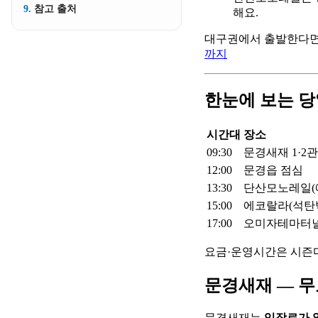
참고 출처
해요.
대구권에서 출발한다면
까지
한눈에 보는 당
시간대
장소
09:30
문경새재 1·2
12:00
문경읍 점심
13:30
단산모노레일(
15:00
에코랄라(석탄
17:00
오미자테마터
요금·운영시간은 시즌
문경새재 — 무
문경새재는
입장료가 