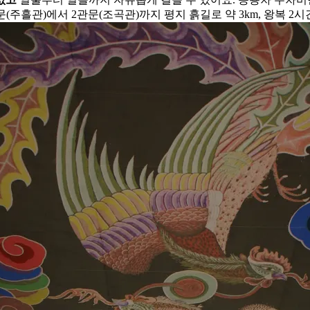
문(주흘관)에서 2관문(조곡관)까지 평지 흙길로 약 3km, 왕복 2시