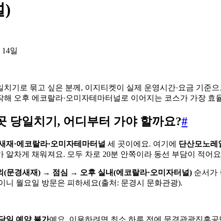
)
 14일
치기로 묶고 싶은 분께, 이지티켓이 실제 운영시간·요금 기준으
작해 오후 에코랄라·오미자테마터널로 이어지는 코스가 가장 효
 당일치기, 어디부터 가야 할까요?
#
새재·에코랄라·오미자테마터널
세 곳이에요. 여기에
단산모노레
 알차게 채워져요. 모두 차로 20분 안쪽이라 동선 부담이 적어요
외(문경새재) → 점심 → 오후 실내(에코랄라·오미자터널)
순서가 
이니 월요일 방문은 피하세요(출처: 문경시 문화관광).
당일 예약 불가
예요. 이용하려면 최소 하루 전에 문경관광진흥