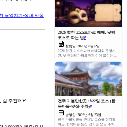
천 당일치기·실내·맛집
2026 합천 고스트파크 예매, 낮밤
코스로 짜는 법
#
발행일:
2026년 8월 6일
2026 합천 고스트파크 예매처와 운영시
간, 낮 영상테마파크까지 이어 붙이는 당
일 나들이 코스와 환불 규정을 정리했어
요.
 걸 추천해요.
전주 가볼만한곳 1박2일 코스 (한
옥마을·맛집·주차)
#
발행일:
2026년 6월 23일
전주 가볼만한곳 1박2일 코스를 정리했
어요. 한옥마을 동선·경기전 요금·주차장
2,000원이에요(출처: