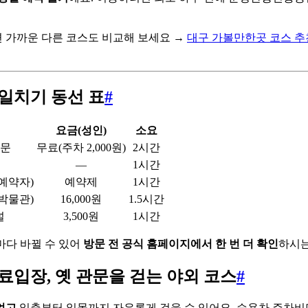
 가까운 다른 코스도 비교해 보세요 →
대구 가볼만한곳 코스 추
일치기 동선 표
#
요금(성인)
소요
관문
무료(주차 2,000원)
2시간
—
1시간
예약자)
예약제
1시간
박물관)
16,000원
1.5시간
널
3,500원
1시간
마다 바뀔 수 있어
방문 전 공식 홈페이지에서 한 번 더 확인
하시는
료입장, 옛 관문을 걷는 야외 코스
#
없고
일출부터 일몰까지 자유롭게 걸을 수 있어요. 승용차 주차비만 