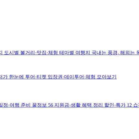
지
도시별 볼거리·맛집·체험
테마별 여행지
국내는 풍경, 해외는
저가 한눈에
투어·티켓
입장권·데이투어·체험 모아보기
일정·여행 준비
꿀정보
56
지원금·생활 혜택 정리
할인·특가
12
쇼