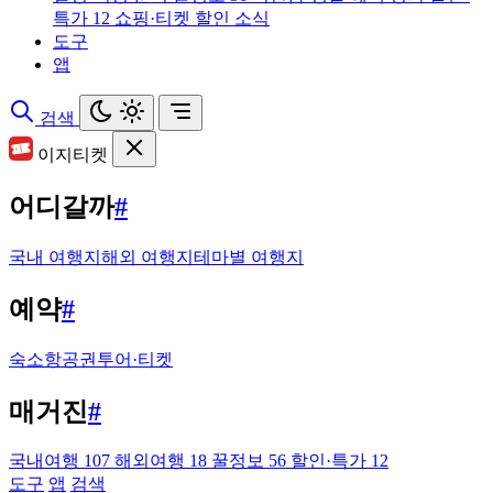
특가
12
쇼핑·티켓 할인 소식
도구
앱
검색
이지티켓
어디갈까
#
국내 여행지
해외 여행지
테마별 여행지
예약
#
숙소
항공권
투어·티켓
매거진
#
국내여행
107
해외여행
18
꿀정보
56
할인·특가
12
도구
앱
검색