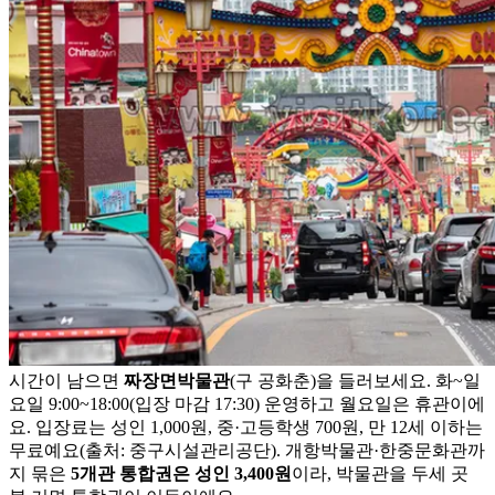
시간이 남으면
짜장면박물관
(구 공화춘)을 들러보세요. 화~일
요일 9:00~18:00(입장 마감 17:30) 운영하고 월요일은 휴관이에
요. 입장료는 성인 1,000원, 중·고등학생 700원, 만 12세 이하는
무료예요(출처: 중구시설관리공단). 개항박물관·한중문화관까
지 묶은
5개관 통합권은 성인 3,400원
이라, 박물관을 두세 곳