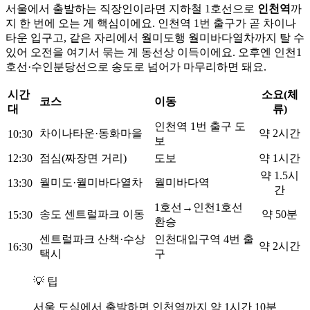
서울에서 출발하는 직장인이라면 지하철 1호선으로
인천역
까
지 한 번에 오는 게 핵심이에요. 인천역 1번 출구가 곧 차이나
타운 입구고, 같은 자리에서 월미도행 월미바다열차까지 탈 수
있어 오전을 여기서 묶는 게 동선상 이득이에요. 오후엔 인천1
호선·수인분당선으로 송도로 넘어가 마무리하면 돼요.
시간
소요(체
코스
이동
대
류)
인천역 1번 출구 도
차이나타운·동화마을
약 2시간
10:30
보
12:30
점심(짜장면 거리)
도보
약 1시간
약 1.5시
월미도·월미바다열차
월미바다역
13:30
간
1호선→인천1호선
송도 센트럴파크 이동
약 50분
15:30
환승
센트럴파크 산책·수상
인천대입구역 4번 출
약 2시간
16:30
택시
구
💡 팁
서울 도심에서 출발하면 인천역까지 약 1시간 10분