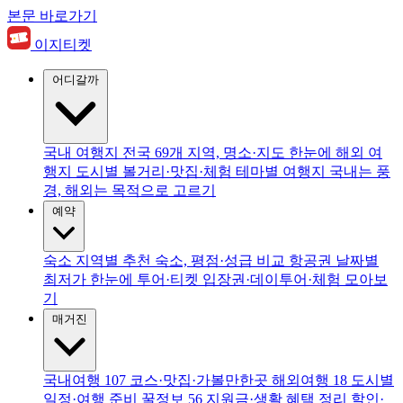
본문 바로가기
이지티켓
어디갈까
국내 여행지
전국 69개 지역, 명소·지도 한눈에
해외 여
행지
도시별 볼거리·맛집·체험
테마별 여행지
국내는 풍
경, 해외는 목적으로 고르기
예약
숙소
지역별 추천 숙소, 평점·성급 비교
항공권
날짜별
최저가 한눈에
투어·티켓
입장권·데이투어·체험 모아보
기
매거진
국내여행
107
코스·맛집·가볼만한곳
해외여행
18
도시별
일정·여행 준비
꿀정보
56
지원금·생활 혜택 정리
할인·