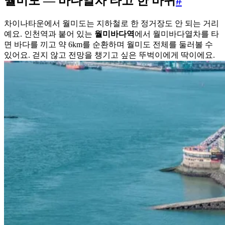
월미도 — 바다열차 타고 한 바퀴
#
차이나타운에서 월미도는 지하철로 한 정거장도 안 되는 거리
예요. 인천역과 붙어 있는
월미바다역
에서 월미바다열차를 타
면 바다를 끼고 약 6km를 순환하며 월미도 전체를 둘러볼 수
있어요. 걷지 않고 전망을 챙기고 싶은 뚜벅이에게 딱이에요.