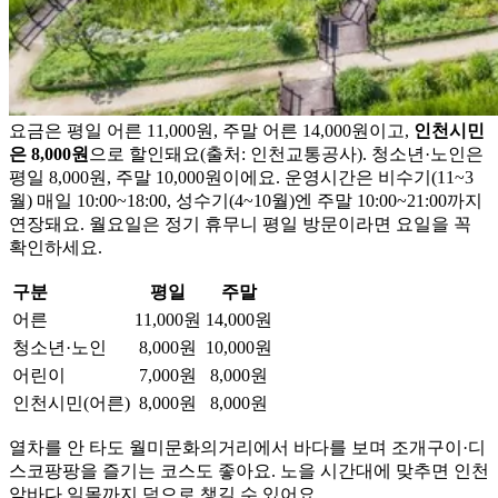
요금은 평일 어른 11,000원, 주말 어른 14,000원이고,
인천시민
은 8,000원
으로 할인돼요(출처: 인천교통공사). 청소년·노인은
평일 8,000원, 주말 10,000원이에요. 운영시간은 비수기(11~3
월) 매일 10:00~18:00, 성수기(4~10월)엔 주말 10:00~21:00까지
연장돼요. 월요일은 정기 휴무니 평일 방문이라면 요일을 꼭
확인하세요.
구분
평일
주말
어른
11,000원
14,000원
청소년·노인
8,000원
10,000원
어린이
7,000원
8,000원
인천시민(어른)
8,000원
8,000원
열차를 안 타도 월미문화의거리에서 바다를 보며 조개구이·디
스코팡팡을 즐기는 코스도 좋아요. 노을 시간대에 맞추면 인천
앞바다 일몰까지 덤으로 챙길 수 있어요.