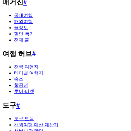
매거진
#
국내여행
해외여행
꿀정보
할인·특가
전체 글
여행 허브
#
전국 여행지
테마별 여행지
숙소
항공권
투어·티켓
도구
#
도구 모음
해외여행 예산 계산기
서버시간 확인