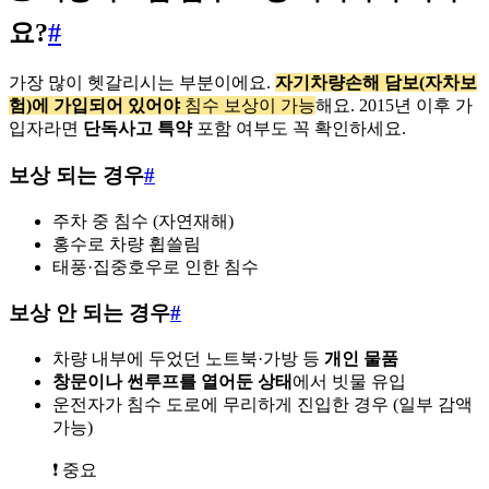
요?
#
가장 많이 헷갈리시는 부분이에요.
자기차량손해 담보(자차보
험)에 가입되어 있어야
침수 보상이 가능
해요. 2015년 이후 가
입자라면
단독사고 특약
포함 여부도 꼭 확인하세요.
보상 되는 경우
#
주차 중 침수 (자연재해)
홍수로 차량 휩쓸림
태풍·집중호우로 인한 침수
보상 안 되는 경우
#
차량 내부에 두었던 노트북·가방 등
개인 물품
창문이나 썬루프를 열어둔 상태
에서 빗물 유입
운전자가 침수 도로에 무리하게 진입한 경우 (일부 감액
가능)
❗ 중요