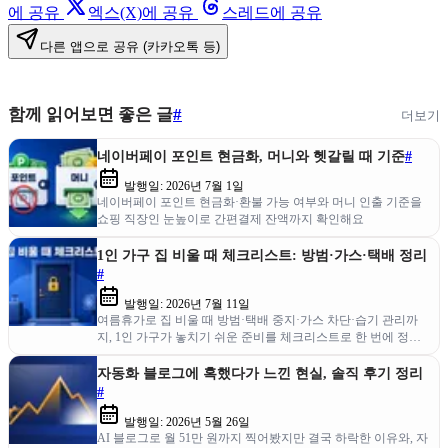
에 공유
엑스(X)에 공유
스레드에 공유
다른 앱으로 공유 (카카오톡 등)
함께 읽어보면 좋은 글
#
더보기
네이버페이 포인트 현금화, 머니와 헷갈릴 때 기준
#
발행일:
2026년 7월 1일
네이버페이 포인트 현금화·환불 가능 여부와 머니 인출 기준을
쇼핑 직장인 눈높이로 간편결제 잔액까지 확인해요
1인 가구 집 비울 때 체크리스트: 방범·가스·택배 정리
#
발행일:
2026년 7월 11일
여름휴가로 집 비울 때 방범·택배 중지·가스 차단·습기 관리까
지, 1인 가구가 놓치기 쉬운 준비를 체크리스트로 한 번에 정리
했어요.
자동화 블로그에 혹했다가 느낀 현실, 솔직 후기 정리
#
발행일:
2026년 5월 26일
AI 블로그로 월 51만 원까지 찍어봤지만 결국 하락한 이유와, 자