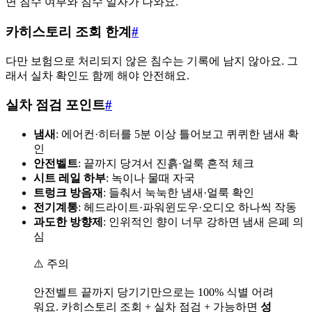
면 침수 여부와 침수 일자가 나와요.
카히스토리 조회 한계
#
다만 보험으로 처리되지 않은 침수는 기록에 남지 않아요. 그
래서 실차 확인도 함께 해야 안전해요.
실차 점검 포인트
#
냄새
: 에어컨·히터를 5분 이상 틀어보고 퀴퀴한 냄새 확
인
안전벨트
: 끝까지 당겨서 진흙·얼룩 흔적 체크
시트 레일 하부
: 녹이나 물때 자국
트렁크 방음재
: 들춰서 눅눅한 냄새·얼룩 확인
전기계통
: 헤드라이트·파워윈도우·오디오 하나씩 작동
과도한 방향제
: 인위적인 향이 너무 강하면 냄새 은폐 의
심
⚠️ 주의
안전벨트 끝까지 당기기만으로는 100% 식별 어려
워요. 카히스토리 조회 + 실차 점검 + 가능하면
성