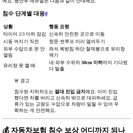
에요. 행안부 매뉴얼은 다음과 같이 안내해요.
침수 단계별 대응
#
상황
행동 요령
타이어 2/3 이하 잠김
신속히 안전한 곳으로 이동
시동 꺼지기 직전
창문·썬루프 미리 열어두기
외부 수압으로 문 안
좌석 목받침 하단 철재봉으로 유리창
열림
깨기
내·외부 수위차
30cm 이하
까지 기다렸
유리창 못 깰 때
다 탈출
🚨 경고
침수된 지하차도는
절대 진입 금지
예요. 이미 진입
했다면 차를 버리고 신속히 밖으로 대피하세요. 급
류가 있는 교량도 수압으로 차량이 밀릴 수 있어 우
회하는 게 안전해요.
💰 자동차보험 침수 보상 어디까지 되나