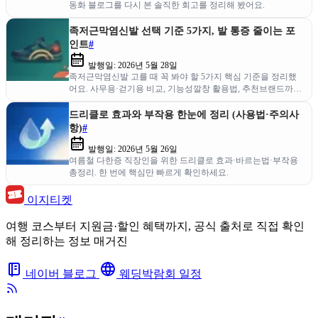
동화 블로그를 다시 본 솔직한 회고를 정리해 봤어요.
족저근막염신발 선택 기준 5가지, 발 통증 줄이는 포
인트
#
발행일:
2026년 5월 28일
족저근막염신발 고를 때 꼭 봐야 할 5가지 핵심 기준을 정리했
어요. 사무용·걷기용 비교, 기능성깔창 활용법, 추천브랜드까지
한 번에 확인해 보세요.
드리클로 효과와 부작용 한눈에 정리 (사용법·주의사
항)
#
발행일:
2026년 5월 26일
여름철 다한증 직장인을 위한 드리클로 효과·바르는법·부작용
총정리. 한 번에 핵심만 빠르게 확인하세요.
이지티켓
여행 코스부터 지원금·할인 혜택까지, 공식 출처로 직접 확인
해 정리하는 정보 매거진
네이버 블로그
웨딩박람회 일정