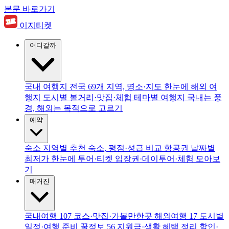
본문 바로가기
이지티켓
어디갈까
국내 여행지
전국 69개 지역, 명소·지도 한눈에
해외 여
행지
도시별 볼거리·맛집·체험
테마별 여행지
국내는 풍
경, 해외는 목적으로 고르기
예약
숙소
지역별 추천 숙소, 평점·성급 비교
항공권
날짜별
최저가 한눈에
투어·티켓
입장권·데이투어·체험 모아보
기
매거진
국내여행
107
코스·맛집·가볼만한곳
해외여행
17
도시별
일정·여행 준비
꿀정보
56
지원금·생활 혜택 정리
할인·