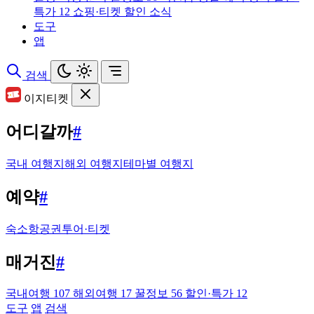
특가
12
쇼핑·티켓 할인 소식
도구
앱
검색
이지티켓
어디갈까
#
국내 여행지
해외 여행지
테마별 여행지
예약
#
숙소
항공권
투어·티켓
매거진
#
국내여행
107
해외여행
17
꿀정보
56
할인·특가
12
도구
앱
검색